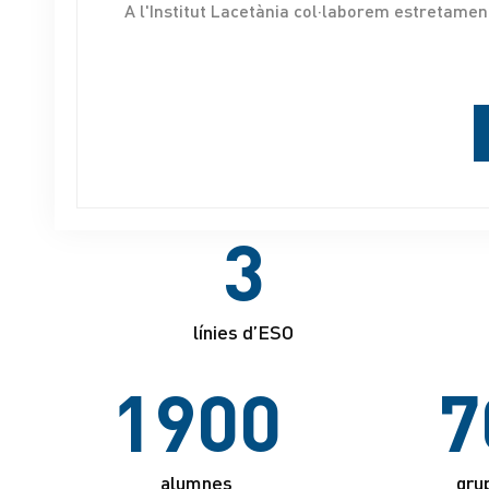
A l'Institut Lacetània col·laborem estretament
3
línies d’ESO
1900
7
alumnes
gru