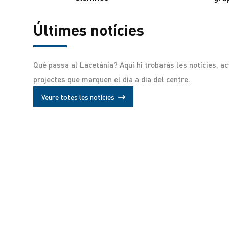
Últimes notícies
Què passa al Lacetània? Aquí hi trobaràs les notícies, act
projectes que marquen el dia a dia del centre.
Read more
Read more
R
CAREER
RESEARCH
Veure totes les notícies
RESEARCH
STUDENT
LIFE
Most
U
Gender
students
o
inequality
pleased
C
in higher
admin
ad
with their
c
admin
education
enero 23, 2021
en
digital
a
enero 22, 2021
persists
learning
n
f