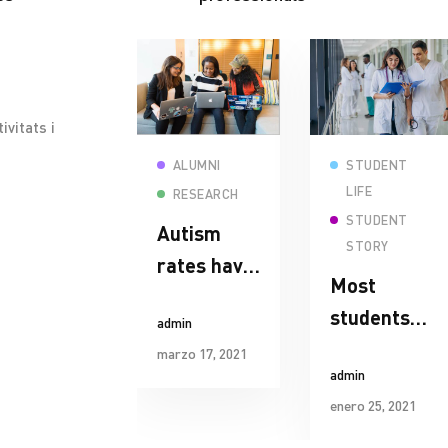
ivitats i
ead more
Read more
Read more
ALUMNI
ALUMNI
STUDENT
LIFE
SPOTLIGHT
RESEARCH
STUDENT
niversity
Autism
STORY
f
rates have
Most
ambridge
increased
students
min
admin
ommits to
and show
say their
ero 21, 2021
marzo 17, 2021
 major
differences
admin
mental
ew centre
in ethnic
enero 25, 2021
health
or music
minorities
suffered in