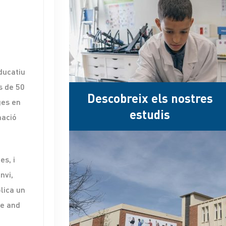
t
ducatiu
s de 50
Descobreix els nostres
ges en
estudis
mació
es, i
nvi,
lica un
ve and