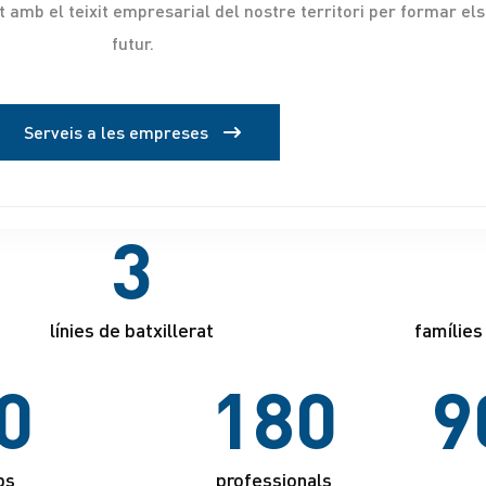
 amb el teixit empresarial del nostre territori per formar els
futur.
Serveis a les empreses
3
línies de batxillerat
famílies
0
180
9
ps
professionals