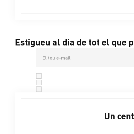
Estigueu al dia de tot el que p
He llegit i accepto la
Política de Privacitat
He llegit i accepto les
condicions d'ús del formula
He llegit i accepto les
condicions d'inclusió al gr
Un cent