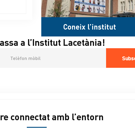
Coneix l’institut
assa a l’Institut Lacetània!
ri de newsletter
up de difusió de WhatsApp
re connectat amb l’entorn