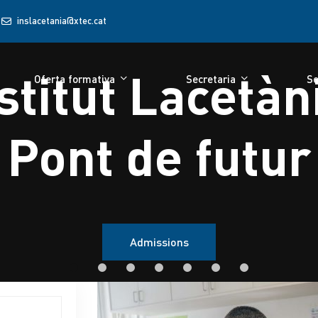
inslacetania@xtec.cat
Oferta formativa
Secretaria
Se