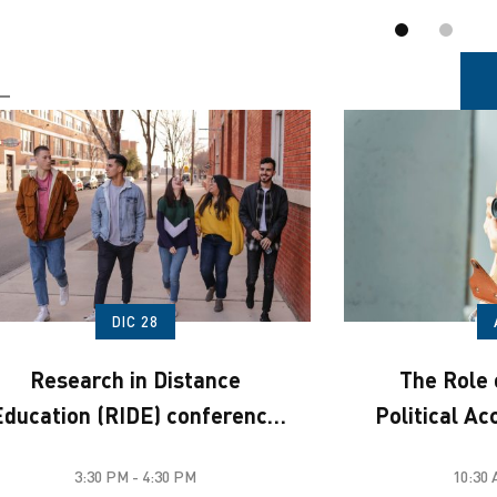
erformance
pandemic
DIC 28
Research in Distance
The Role o
Education (RIDE) conference
Political A
2021
3:30 PM - 4:30 PM
10:30 